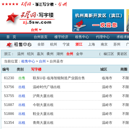
台州
首页
台州首页
楼宇经济
租售中心
代理中心
求租求
全部
杭州
宁波
浙江
上海
南京
苏州
浙江：
温州
绍兴
嘉兴
衢州
湖州
台州
金华
（
椒江区
黄岩区
当前位置：
租售中心
>
台州
> 台州县市
编号
类别
写字楼
城区
商圈
61230
出售
联东U谷·临海智能制造产业园出售
临海市
不限
53756
出租
温岭时代广场出租
温岭市
不限
53755
出租
沪商大厦出租
温岭市
不限
51887
出租
今朝大厦出租
温岭市
不限
51886
出租
鞋业大厦出租
温岭市
不限
51354
出租
青商大厦出租
温岭市
不限