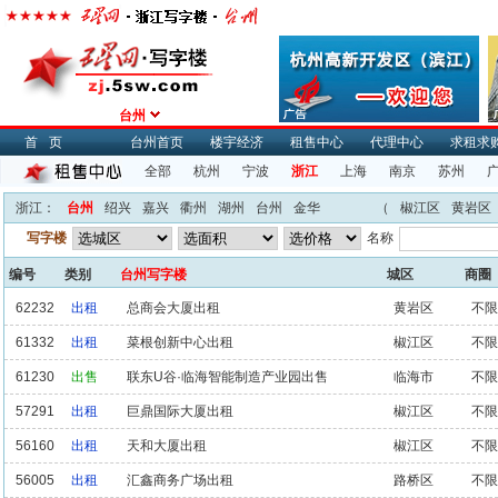
台州
首页
台州首页
楼宇经济
租售中心
代理中心
求租求
全部
杭州
宁波
浙江
上海
南京
苏州
浙江：
台州
绍兴
嘉兴
衢州
湖州
台州
金华
（
椒江区
黄岩区
写字楼
名称
编号
类别
台州写字楼
城区
商圈
62232
出租
总商会大厦出租
黄岩区
不限
61332
出租
菜根创新中心出租
椒江区
不限
61230
出售
联东U谷·临海智能制造产业园出售
临海市
不限
57291
出租
巨鼎国际大厦出租
椒江区
不限
56160
出租
天和大厦出租
椒江区
不限
56005
出租
汇鑫商务广场出租
路桥区
不限