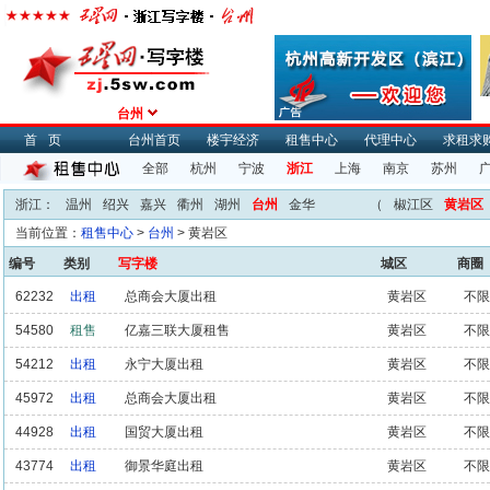
台州
首页
台州首页
楼宇经济
租售中心
代理中心
求租求
全部
杭州
宁波
浙江
上海
南京
苏州
浙江：
温州
绍兴
嘉兴
衢州
湖州
台州
金华
（
椒江区
黄岩区
当前位置：
租售中心
>
台州
> 黄岩区
编号
类别
写字楼
城区
商圈
62232
出租
总商会大厦出租
黄岩区
不限
54580
租售
亿嘉三联大厦租售
黄岩区
不限
54212
出租
永宁大厦出租
黄岩区
不限
45972
出租
总商会大厦出租
黄岩区
不限
44928
出租
国贸大厦出租
黄岩区
不限
43774
出租
御景华庭出租
黄岩区
不限