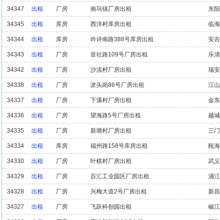
34347
出租
厂房
南马镇厂房出租
东阳
34345
出租
库房
西洋村库房出租
临海
34344
出租
库房
吟诗南路388号库房出租
安吉
34343
出租
厂房
皇社路109号厂房出租
乐清
34342
出租
厂房
沙渎村厂房出租
瑞安
34338
出租
厂房
淤头岗86号厂房出租
江山
34337
出租
厂房
下溪村厂房出租
金东
34336
出租
厂房
望海路5号厂房出租
越城
34335
出租
厂房
新塘村厂房出租
三门
34334
出租
库房
福州路158号库房出租
瓯海
34330
出租
厂房
叶棋村厂房出租
武义
34329
出租
厂房
百汇工业园区厂房出租
浦江
34328
出租
厂房
兴梅大道2号厂房出租
新昌
34327
出租
厂房
飞跃科创园出租
椒江