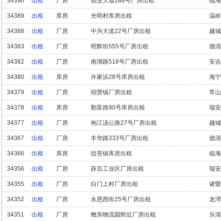
34390
出租
厂房
创业大道288号厂房出租
临海
34389
出租
库房
光明村库房出租
温岭
34388
出租
厂房
中兴大道22号厂房出租
越城
34383
出租
厂房
明辉街555号厂房出租
德清
34382
出租
厂房
南湖路518号厂房出租
安吉
34380
出租
库房
许家浜28号库房出租
海宁
34379
出租
厂房
招贤镇厂房出租
常山
34378
出租
库房
勤富路90号库房出租
瑞安
34377
出租
厂房
袍江汤公路27号厂房出租
越城
34367
出租
厂房
丰华路333号厂房出租
德清
34366
出租
库房
括苍镇库房出租
临海
34356
出租
厂房
薛后工业区厂房出租
瑞安
34355
出租
厂房
白门上村厂房出租
诸暨
34352
出租
厂房
永恩西街25号厂房出租
龙湾
34351
出租
厂房
蟾东物流园附近厂房出租
乐清