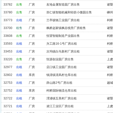
33782
出售
厂房
友地金属智造园厂房出售
诸暨
33780
出售
厂房
崇仁镇智能机械和轻纺小微园出售
嵊州
33773
出租
厂房
兰亭骏驰工业园厂房出租
柯桥
33700
租售
厂房
枫桥赵家镇枫谷线旁厂房租售
诸暨
33608
出售
厂房
恒望智能制造产业园出售
柯桥
33593
出租
厂房
兴工路16-1号厂房出租
柯桥
33453
出租
厂房
次坞镇白马新村厂房出租
诸暨
33220
出售
厂房
恒源创业园厂房出售
上虞
32977
出租
厂房
店口镇工业园厂房出租
诸暨
32802
出租
库房
钱清镇清风村仓库出租
柯桥
32753
出租
厂房
薛山路2号厂房出租
越城
32752
出租
库房
柯桥国际物流仓库出租
32722
出租
厂房
浬浦镇五美村厂房出租
诸暨
32721
出租
厂房
凌江工业区厂房出租
上虞