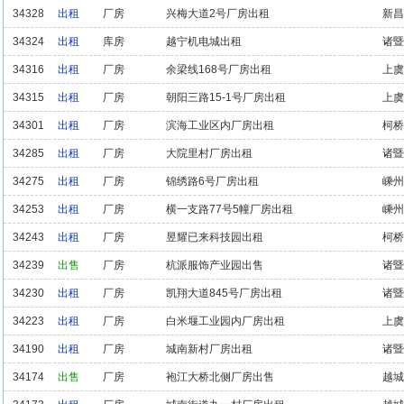
34328
出租
厂房
兴梅大道2号厂房出租
新昌
34324
出租
库房
越宁机电城出租
诸暨
34316
出租
厂房
余梁线168号厂房出租
上虞
34315
出租
厂房
朝阳三路15-1号厂房出租
上虞
34301
出租
厂房
滨海工业区内厂房出租
柯桥
34285
出租
厂房
大院里村厂房出租
诸暨
34275
出租
厂房
锦绣路6号厂房出租
嵊州
34253
出租
厂房
横一支路77号5幢厂房出租
嵊州
34243
出租
厂房
昱耀已来科技园出租
柯桥
34239
出售
厂房
杭派服饰产业园出售
诸暨
34230
出租
厂房
凯翔大道845号厂房出租
诸暨
34223
出租
厂房
白米堰工业园内厂房出租
上虞
34190
出租
厂房
城南新村厂房出租
诸暨
34174
出售
厂房
袍江大桥北侧厂房出售
越城