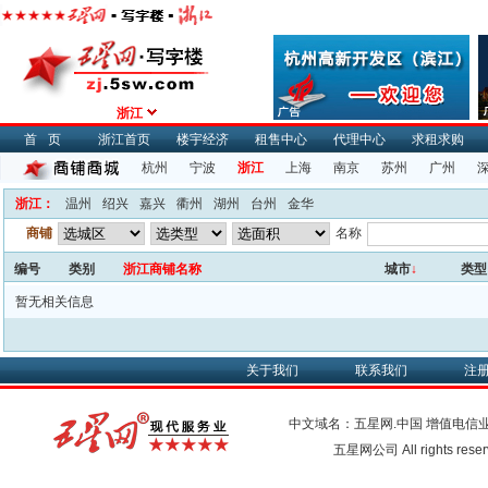
浙江
首页
浙江首页
楼宇经济
租售中心
代理中心
求租求购
杭州
宁波
浙江
上海
南京
苏州
广州
浙江：
温州
绍兴
嘉兴
衢州
湖州
台州
金华
商铺
名称
编号
类别
浙江商铺名称
城市
↓
类型
暂无相关信息
关于我们
联系我们
注
中文域名：五星网.中国
增值电信
五星网公司 All rights res