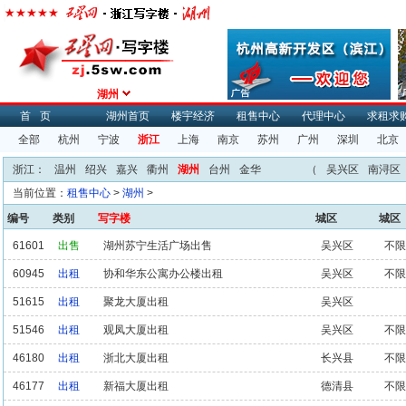
湖州
首页
湖州首页
楼宇经济
租售中心
代理中心
求租求
全部
杭州
宁波
浙江
上海
南京
苏州
广州
深圳
北京
浙江：
温州
绍兴
嘉兴
衢州
湖州
台州
金华
（
吴兴区
南浔区
当前位置：
租售中心
>
湖州
>
编号
类别
写字楼
城区
城区
61601
出售
湖州苏宁生活广场出售
吴兴区
不限
60945
出租
协和华东公寓办公楼出租
吴兴区
不限
51615
出租
聚龙大厦出租
吴兴区
51546
出租
观凤大厦出租
吴兴区
不限
46180
出租
浙北大厦出租
长兴县
不限
46177
出租
新福大厦出租
德清县
不限