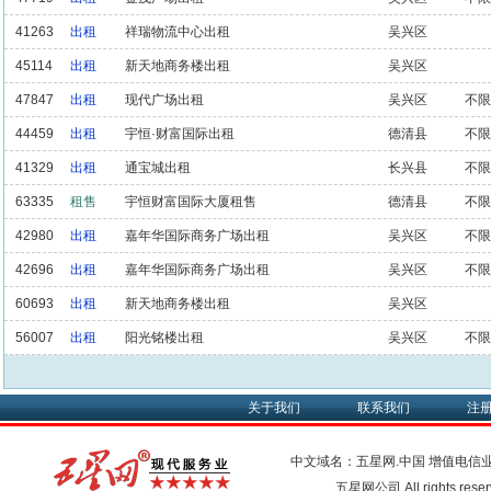
41263
出租
祥瑞物流中心出租
吴兴区
45114
出租
新天地商务楼出租
吴兴区
47847
出租
现代广场出租
吴兴区
不限
44459
出租
宇恒·财富国际出租
德清县
不限
41329
出租
通宝城出租
长兴县
不限
63335
租售
宇恒财富国际大厦租售
德清县
不限
42980
出租
嘉年华国际商务广场出租
吴兴区
不限
42696
出租
嘉年华国际商务广场出租
吴兴区
不限
60693
出租
新天地商务楼出租
吴兴区
56007
出租
阳光铭楼出租
吴兴区
不限
关于我们
联系我们
注
中文域名：五星网.中国
增值电信
五星网公司 All rights res