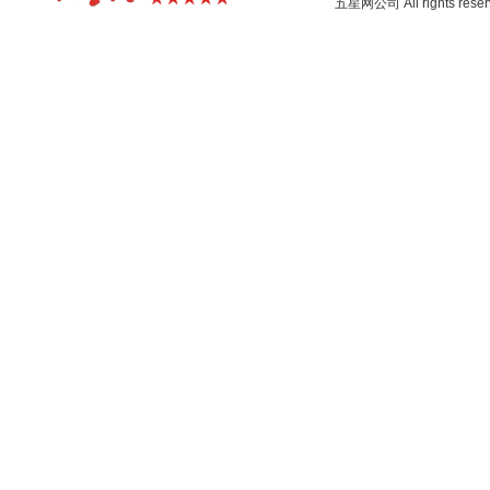
五星网公司 All rights res